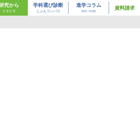
研究から
学科選び診断
進学コラム
資料請求
スタビキ
じぶんコンパス
biki-note