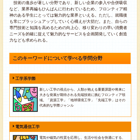
技術の進歩が著しい分野であり、新しい企業の参入や合併吸収
など、業界再編もひんぱんに行われているため、フロンティア精
神のある学生にとっては魅力的な業界といえる。ただし、就職後
も常にブラッシュアップしていく心構えが大切だ。また、自らの
専門技術と知識を高めるための向上心、移り変わりの早い消費者
ニーズを的確に捉えて魅力的なサービスを企画開発していく創造
力なども求められる。
このキーワードについて学べる学問分野
工学系学際
新しい工学の視点から、人類が抱える重要課題や将来に
大きな発展が期待される先端技術に挑むフロンティア領
域。「資源工学」「地球環境工学」「先端工学」はその
代表的な学際ジャンル
電気通信工学
電気や磁気の性質を応用し、生活や社会を快適にする、