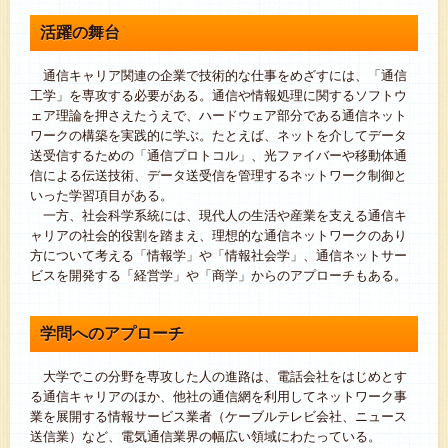
活躍の舞台
通信キャリア関連の企業で技術的な仕事をめざすには、「通信
工学」を専攻する必要がある。通信や情報処理に関するソフトウ
ェア理論を押さえたうえで、ハードウェア部分である通信ネット
ワークの構築を実践的に学ぶ。たとえば、ネットを介してデータ
送受信するための「通信プロトコル」、光ファイバーや移動体通
信による伝送技術、データ送受信を管理するネットワーク制御と
いった学習項目がある。
一方、社会科学系統には、現代人の生活や産業を支える通信キ
ャリアの社会的役割を踏まえ、理想的な通信ネットワークのあり
方について考える「情報学」や「情報社会学」、通信ネットサー
ビスを開発する「経営学」や「商学」からのアプローチもある。
学問へのアプローチ
大学でこの分野を専攻した人の進路は、電話会社をはじめとす
る通信キャリアのほか、他社の通信網を利用してネットワーク事
業を展開する情報サービス業者（ケーブルテレビ会社、ニュース
送信業）など、電気通信業界の幅広い領域にわたっている。