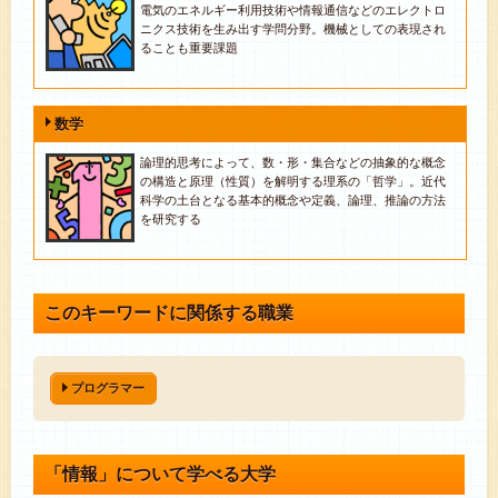
電気のエネルギー利用技術や情報通信などのエレクトロ
ニクス技術を生み出す学問分野。機械としての表現され
ることも重要課題
数学
論理的思考によって、数・形・集合などの抽象的な概念
の構造と原理（性質）を解明する理系の「哲学」。近代
科学の土台となる基本的概念や定義、論理、推論の方法
を研究する
このキーワードに関係する職業
プログラマー
「情報」について学べる大学