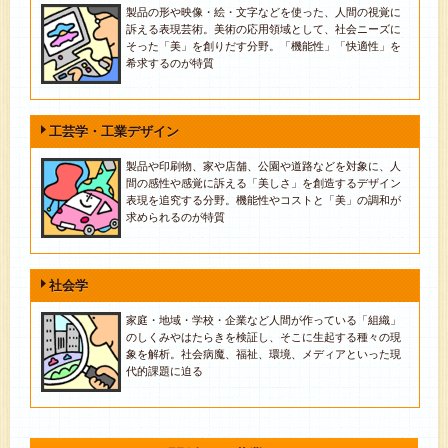
製品の形や映像・絵・文字などを使った、人間の視覚に
訴える表現芸術。美術の応用領域として、社会ニーズに
そった「美」を創りだす分野。「機能性」「快適性」を
希求するのが特質
工芸学・工業デザイン
製品や印刷物、家や店舗、公園や道路などを対象に、人
間の感性や感覚に訴える「美しさ」を創造するデザイン
表現を追究する分野。機能性やコストと「美」の調和が
求められるのが特質
社会学
家庭・地域・学校・企業など人間が作っている「組織」
のしくみやはたらきを検証し、そこに生起する種々の現
象を解析。社会病魔、福祉、環境、メディアといった現
代的課題に迫る