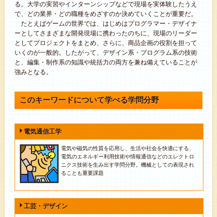
る。大学の実習やインターンシップなどで現場を実体験したうえ
で、どの業界・どの職種をめざすのか決めていくことが重要だ。
たとえばゲームの世界では、はじめはプログラマー・デザイナ
ーとしてさまざまな開発現場に携わったのちに、現場のリーダー
としてプロジェクトをまとめ、さらに、商品企画の役割を担って
いくのが一般的。したがって、デザイン系・プログラム系の技術
と、編集・制作系の知識や統括力の両方を兼ね備えていることが
強みとなる。
このキーワードについて学べる学問分野
電気通信工学
電気や磁気の性質を応用し、生活や社会を快適にする、
電気のエネルギー利用技術や情報通信などのエレクトロ
ニクス技術を生み出す学問分野。機械としての表現され
ることも重要課題
工芸・デザイン