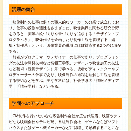
活躍の舞台
映像制作の仕事は多くの職人的なワーカーの分業で成立してお
り、仕事の役割や適性もさまざまだ。映像業界に関わる研究分野
をみると、実際の絵づくりや音づくりを追求する「デザイン・プ
ログラム系」、映像作品を企画したり制作工程を管理する「編
集・制作系」という、映像業界の職域にほぼ対応する2つの領域が
ある。
前者がプログラマーやデザイナーの仕事であり、プログラミン
グの技法や開発技術など情報工学系、デザインや映像加工の技法
など芸術（視覚デザイン）系で学べる。後者がディレクターやプ
ロデューサーの仕事であり、映像制作の過程を理解し工程を管理
する技術などを学ぶ。主な学科には、社会学系の「情報メディア
学」「情報学科」などがある。
学問へのアプローチ
CM制作を行いたいなら広告制作会社か広告代理店、映画やテレ
ビなら映画会社やテレビ局、番組制作会社、ゲームならばソフト
ハウスまたはゲーム機メーカーなどに就職して勤務することにな