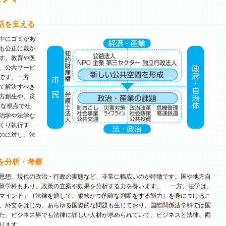
活を支える
中にゴミがあ
も公正に裁か
す。教育や医
、公共サービ
です。一方
て解決すべき
方創生や、災
的な視点で社
治学や法学な
くり執行す
のに対し、法
を分析・考察
思想、現代の政治・行政の実態など、非常に幅広いのが特徴です。国や地方自
策学科もあり、政策の立案や効果を分析する力を養います。 一方、法学は、
マインド」（法律を通して、柔軟かつ的確な判断をする能力）を身につけるこ
、外交をはじめ、あらゆる国際的な問題も生じており、国際関係法学科では国
た、ビジネス界でも法律に詳しい人材が求められていて、ビジネスと法律、両
ります。