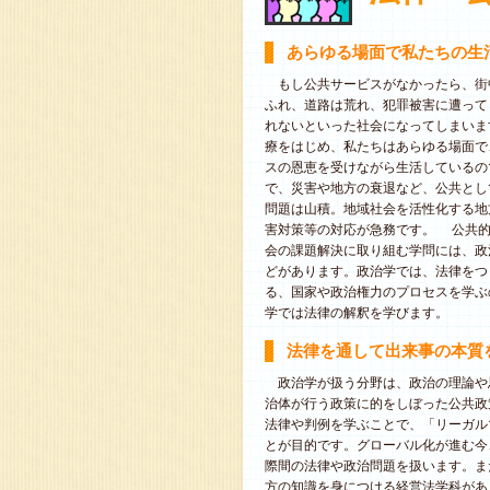
あらゆる場面で私たちの生
もし公共サービスがなかったら、街
ふれ、道路は荒れ、犯罪被害に遭って
れないといった社会になってしまいま
療をはじめ、私たちはあらゆる場面で
スの恩恵を受けながら生活しているの
で、災害や地方の衰退など、公共とし
問題は山積。地域社会を活性化する地
害対策等の対応が急務です。 公共
会の課題解決に取り組む学問には、政
どがあります。政治学では、法律をつ
る、国家や政治権力のプロセスを学ぶ
学では法律の解釈を学びます。
法律を通して出来事の本質
政治学が扱う分野は、政治の理論や
治体が行う政策に的をしぼった公共政
法律や判例を学ぶことで、「リーガル
とが目的です。グローバル化が進む今
際間の法律や政治問題を扱います。ま
方の知識を身につける経営法学科があ