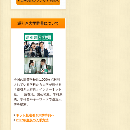
大学のパンフレットを請求
逆引き大学辞典について
全国の高等学校約1,000校で利用
されている学科から大学が探せる
「逆引き大辞典」インターネット
版。 所在地、国公私立、学科系
統、学科名やキーワードで設置大
学を検索。
ネット版逆引き大学辞典へ
2027年度版の入手方法