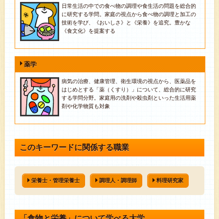
日常生活の中での食べ物の調理や食生活の問題を総合的
に研究する学問。家庭の視点から食べ物の調理と加工の
技術を学び、《おいしさ》と《栄養》を追究。豊かな
《食文化》を提案する
薬学
病気の治療、健康管理、衛生環境の視点から、医薬品を
はじめとする「薬（くすり）」について、総合的に研究
する学問分野。家庭用の洗剤や殺虫剤といった生活用薬
剤や化学物質も対象
このキーワードに関係する職業
栄養士・管理栄養士
調理人・調理師
料理研究家
「食物と栄養」について学べる大学