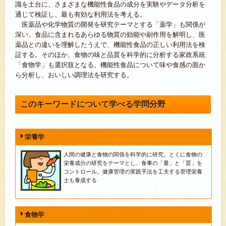
識を土台に、さまざまな機能性食品の成分を実験やデータ分析を
通じて検証し、最も有効な利用法を考える。
医薬品や化学物質の開発を研究テーマとする「薬学」も関係が
深い。食品に含まれるあらゆる物質の効能や副作用を解明し、医
薬品との違いを理解したうえで、機能性食品の正しい利用法を検
証する。そのほか、食物の味と品質を科学的に分析する家政系統
「食物学」も選択肢となる。機能性食品について味や食感の面か
ら分析し、おいしい調理法を研究する。
このキーワードについて学べる学問分野
栄養学
人間の健康と食物の関係を科学的に研究。とくに食物の
栄養成分の研究をテーマとし、食事の「量」と「質」を
コントロール。健康管理の実践手法を工夫する管理栄養
士も養成する
食物学