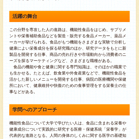
活躍の舞台
この分野を専攻した人の進路は、機能性食品をはじめ、サプリメ
ントや栄養補助食品などを製造・販売する食品メーカー、薬品メ
ーカーが挙げられる。食品がもつ機能をさまざまな実験で分析し
健康によい栄養成分を探る研究職のほか、研究データをもとに新
製品を開発する仕事、商品の売れ行きや市場動向から消費者のニ
ーズを探るマーケティングなど、さまざまな職種がある。
食品の機能や食と健康に関する専門知識は、そのほかの職業で
も生かせる。たとえば、飲食業や外食産業などで、機能性食品を
活かした新しいメニューを開発する仕事、病院の医療機関や保健
所において、健康維持や快復のための食事管理をする栄養士の仕
事などがある。
学問へのアプローチ
機能性食品について大学で学びたい人は、食品に含まれる栄養や
健康成分について実践的に研究する医療・保健系統「栄養学」が
代表的な進路となる。人間の身体のしくみに関する医学の基礎知