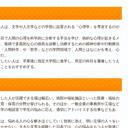
人は、文学や人文学などの学部に設置される「心理学」を専攻するのが
目で人間の心理を科学的に分析する手法を学び、病的な心理が起きるメ
は、複雑で多面的な心の病気を診断し治療するための精神分析や行動療法
。「人間科学」や「哲学」などの学問領域で、人間とはなにかを考え、心
切だ。
したい人は、卒業後に指定大学院に進学し、所定の科目を履修したうえ
ることをおすすめする。
した人が活躍できる場は幅広い。病院や福祉施設といった医療・福祉の
教育・保育の分野が挙げられる。そのほか、一般企業の事務所や工場など
大学の相談室で学生の悩みに応え、適切にアドバイスする仕事などもあ
は、悩める人の心を解きほぐしていく技術に加え、弱い立場の人々をい
欠かせない。大きな災害を経験した日本では、心の悩みをもつ人が急速に