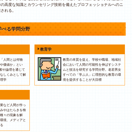
学の高度な知識とカウンセリング技術を備えたプロフェッショナルへのニ
想される。
学べる学問分野
教育学
「人間とは何物
教育の本質を捉え、学校や職場、地域社
や価値か」とい
会において人間の可能性を伸ばすシステ
思索や論理を通じて
ムと技法を研究する学問分野。老若男女
なしくみとして解
すべての「学ぶ人」に理想的な教育の環
理学
境を提供することが大目標
業など人間が作っ
みやはたらきを検
種々の現象を解
環境、メディアと
る