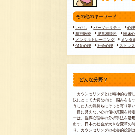
その他のキーワード
いやし
パーソナリティ
心理
精神医療
児童相談所
臨床心
メンタルトレーニング
メンタ
保育心理
社会心理
ストレス
どんな分野？
カウンセリングとは精神的な苦し
決にとって大切なのは、悩みをも
うした人の気持ちにそっと寄り添
目に見えない心の傷の原因を特定
ーは、臨床心理学の分析手法を活
出す。日本の社会が大きな変革の
り、カウンセリングの社会的役割