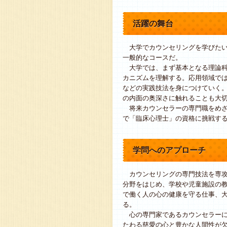
活躍の舞台
大学でカウンセリングを学びたい
一般的なコースだ。
大学では、まず基本となる理論科
カニズムを理解する。応用領域で
などの実践技法を身につけていく
の内面の奥深さに触れることも大
将来カウンセラーの専門職をめざ
で「臨床心理士」の資格に挑戦す
学問へのアプローチ
カウンセリングの専門技法を専攻
分野をはじめ、学校や児童施設の
で働く人の心の健康を守る仕事、
る。
心の専門家であるカウンセラーに
たわる慈愛の心と豊かな人間性が