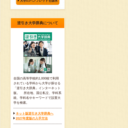
大学のパンフレットを請求
逆引き大学辞典について
全国の高等学校約1,000校で利用
されている学科から大学が探せる
「逆引き大辞典」インターネット
版。 所在地、国公私立、学科系
統、学科名やキーワードで設置大
学を検索。
ネット版逆引き大学辞典へ
2027年度版の入手方法