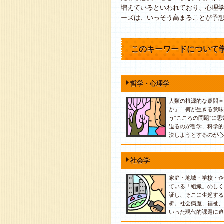
増えているといわれており、心理
ーズは、いっそう高まることが予
このキーワードについて
哲学・心理学
人類の根源的な疑問＝
か」「何が生きる意味
う“こころの問題”に
迫るのが哲学、科学的
決しようとするのが心
社会学
家庭・地域・学校・企
ている「組織」のしく
証し、そこに生起する
析。社会病魔、福祉、
いった現代的課題に迫