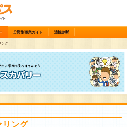
ー
分野別職業ガイド
適性診断
リング
セリング