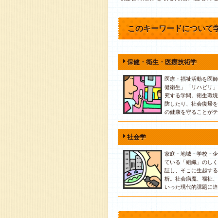
このキーワードについて
保健・衛生・医療技術学
医療・福祉活動を医師
健衛生」「リハビリ」
究する学問。衛生環境
防したり、社会復帰を
の健康を守ることがテ
社会学
家庭・地域・学校・企
ている「組織」のしく
証し、そこに生起する
析。社会病魔、福祉、
いった現代的課題に迫