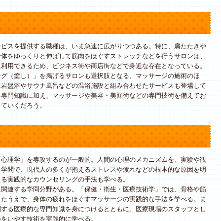
ビスを提供する職種は、いま急速に広がりつつある。特に、肩たたきや
身体をゆっくりと伸ばして筋肉をほぐすストレッチなどを行うサロンは、
に利用できるため、ビジネス街や商店街などで身近な存在となっている。
グ（癒し）」を掲げるサロンも選択肢となる。マッサージの施術のほ
に岩盤浴やサウナ風呂などの温浴施設と組み合わせたサービスも登場して
る専門知識に加え、マッサージや美容・美顔術などの専門技術を備えてお
っていくだろう。
心理学」を専攻するのが一般的。人間の心理のメカニズムを、実験や観
る学問で、現代人の多くが抱えるストレスや疲れなどの根本的な原因を明
える実践的なカウンセリングの手法も学べる。
関連する学問分野がある。「保健・衛生・医療技術学」では、骨格や筋
したうえで、身体の疲れをほぐすマッサージの実践的な手法を学べる。ま
関する医療的な専門知識を身につけるとともに、医療現場のスタッフとし
心をいやす技術を実践的に学べる。