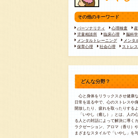
その他のキーワード
パーソナリティ
心理検査
産
児童相談所
臨床心理
脳科学
メンタルトレーニング
メンタ
保育心理
社会心理
ストレス
どんな分野？
心と身体をリラックスさせ健康な
日常を送る中で、心のストレスや
開放したり、疲れを取ったりする
「いやし（癒し）」とは、人の心
る人との対話によって解決に導く
ラクゼーション、アロマ（香り）
まざまなスタイルで「いやし」を