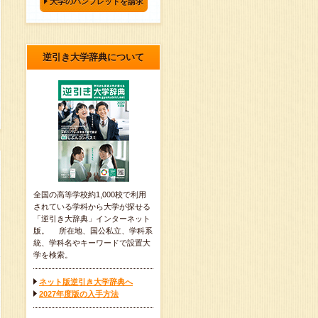
大学のパンフレットを請求
逆引き大学辞典について
全国の高等学校約1,000校で利用
されている学科から大学が探せる
「逆引き大辞典」インターネット
版。 所在地、国公私立、学科系
統、学科名やキーワードで設置大
学を検索。
ネット版逆引き大学辞典へ
2027年度版の入手方法