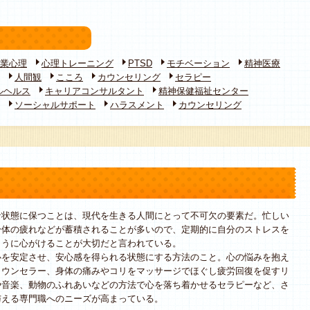
業心理
心理トレーニング
PTSD
モチベーション
精神医療
人間観
こころ
カウンセリング
セラピー
ルヘルス
キャリアコンサルタント
精神保健福祉センター
ソーシャルサポート
ハラスメント
カウンセリング
状態に保つことは、現代を生きる人間にとって不可欠の要素だ。忙しい
身体の疲れなどが蓄積されることが多いので、定期的に自分のストレスを
ように心がけることが大切だと言われている。
を安定させ、安心感を得られる状態にする方法のこと。心の悩みを抱え
カウンセラー、身体の痛みやコリをマッサージでほぐし疲労回復を促すリ
や音楽、動物のふれあいなどの方法で心を落ち着かせるセラピーなど、さ
与える専門職へのニーズが高まっている。