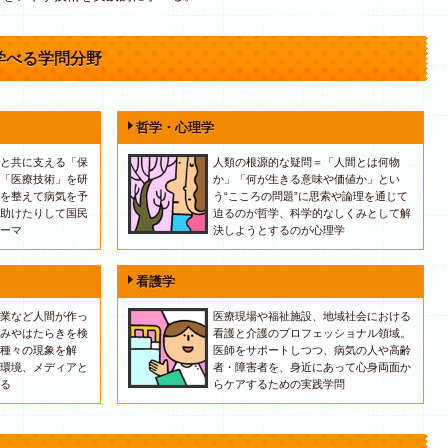
学べる学問分野
哲学・心理学
と共に支える「保
人類の根源的な疑問＝「人間とは何物
「医療技術」を研
か」「何が生きる意味や価値か」とい
を整えて病気を予
う“こころの問題”に思索や論理を通じて
助けたりして国民
迫るのが哲学、科学的なしくみとして解
ーマ
決しようとするのが心理学
看護学
業など人間が作っ
医療現場や福祉施設、地域社会における
みやはたらきを検
看護と介護のプロフェッショナル領域。
種々の現象を解
医師をサポートしつつ、病気の人や高齢
環境、メディアと
者・障害者を、身近にあって心身両面か
る
らケアするための実践学問