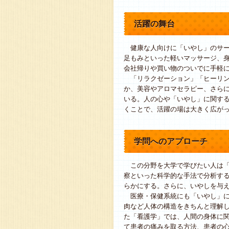
活躍の舞台
健康な人向けに「いやし」のサー
足もみといった軽いマッサージ、
会社帰りや買い物のついでに手軽
「リラクゼーション」「ヒーリン
か、美容やアロマセラピー、さら
いる。人の心や「いやし」に関す
くことで、活躍の場は大きく広が
学問へのアプローチ
この分野を大学で学びたい人は「
察といった科学的な手法で分析す
らかにする。さらに、いやしを与
医療・保健系統にも「いやし」に
肉など人体の構造をきちんと理解
た「看護学」では、人間の身体に
て患者の痛みを取る方法、患者の