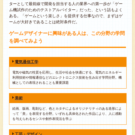
ターとして最前線で開発を担当する人の業界への第一歩が「ゲー
ム機試作のためのテストアルバイター」だった、という話もよく
ある。「ゲームという楽しさ」を提供する仕事なので、まずはゲ
ームが大好きであることは絶対条件だ。
ゲームデザイナーに興味がある人は、この分野の学問
を調べてみよう
電気通信工学
電気や磁気の性質を応用し、生活や社会を快適にする、電気のエネルギー
利用技術や情報通信などのエレクトロニクス技術を生み出す学問分野。機
械としての表現されることも重要課題
美術
絵画、版画、彫刻など、色とカタチによるオリジナリティのある造形によ
って「美」を表現する分野。いずれも具体化された作品により、人に感動
を与えられるセンスや創作表現法を学ぶ
工芸・デザイン