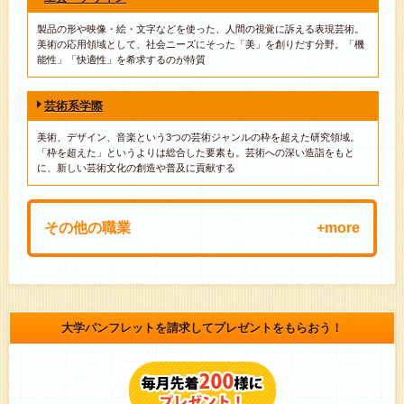
製品の形や映像・絵・文字などを使った、人間の視覚に訴える表現芸術。
美術の応用領域として、社会ニーズにそった「美」を創りだす分野。「機
能性」「快適性」を希求するのが特質
芸術系学際
美術、デザイン、音楽という3つの芸術ジャンルの枠を超えた研究領域。
「枠を超えた」というよりは総合した要素も。芸術への深い造詣をもと
に、新しい芸術文化の創造や普及に貢献する
その他の職業
漫画家
イラストレーター
映画監督
グラフィックデザイナー
CGデザイナー
大学パンフレットを請求してプレゼントをもらおう！
シナリオライター
エディトリアルデザイナー
ウェブデザイナー
音楽家・ミュージシャン
ファッションデザイナー
スタイリスト