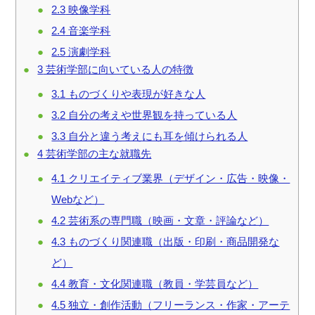
2.3
映像学科
2.4
音楽学科
2.5
演劇学科
3
芸術学部に向いている人の特徴
3.1
ものづくりや表現が好きな人
3.2
自分の考えや世界観を持っている人
3.3
自分と違う考えにも耳を傾けられる人
4
芸術学部の主な就職先
4.1
クリエイティブ業界（デザイン・広告・映像・
Webなど）
4.2
芸術系の専門職（映画・文章・評論など）
4.3
ものづくり関連職（出版・印刷・商品開発な
ど）
4.4
教育・文化関連職（教員・学芸員など）
4.5
独立・創作活動（フリーランス・作家・アーテ