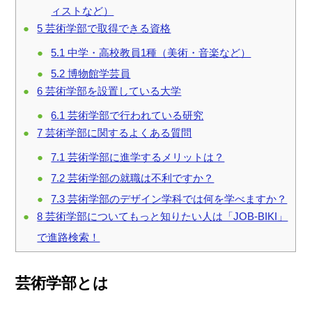
ィストなど）
5
芸術学部で取得できる資格
5.1
中学・高校教員1種（美術・音楽など）
5.2
博物館学芸員
6
芸術学部を設置している大学
6.1
芸術学部で行われている研究
7
芸術学部に関するよくある質問
7.1
芸術学部に進学するメリットは？
7.2
芸術学部の就職は不利ですか？
7.3
芸術学部のデザイン学科では何を学べますか？
8
芸術学部についてもっと知りたい人は「JOB-BIKI」
で進路検索！
芸術学部とは