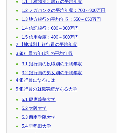
1.1
【種類別】銀行の平均年収
1.2
メガバンクの平均年収：700～900万円
1.3
地方銀行の平均年収：550～650万円
1.4
信託銀行：600～900万円
1.5
信用金庫：400～600万円
2
【地域別】銀行員の平均年収
3
銀行員の年代別の平均年収
3.1
銀行員の役職別の平均年収
3.2
銀行員の男女別の平均年収
4
銀行員になるには
5
銀行員の就職実績がある大学
5.1
慶應義塾大学
5.2
大阪大学
5.3
西南学院大学
5.4
早稲田大学