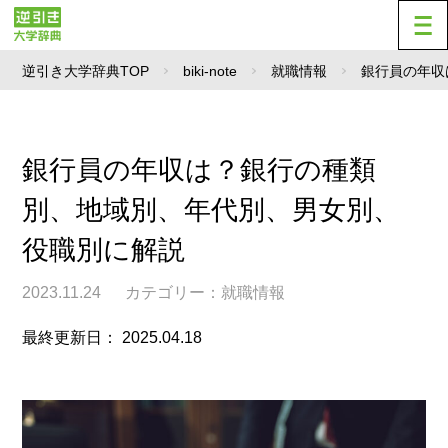
逆引き大学辞典TOP
biki-note
就職情報
銀行員の年収
銀行員の年収は？銀行の種類
別、地域別、年代別、男女別、
役職別に解説
2023.11.24
カテゴリー：
就職情報
最終更新日： 2025.04.18