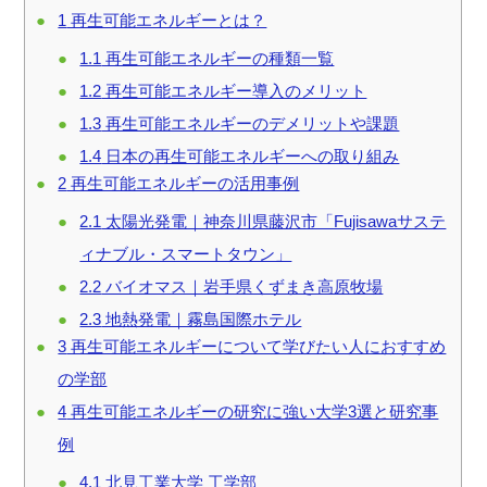
1
再生可能エネルギーとは？
1.1
再生可能エネルギーの種類一覧
1.2
再生可能エネルギー導入のメリット
1.3
再生可能エネルギーのデメリットや課題
1.4
日本の再生可能エネルギーへの取り組み
2
再生可能エネルギーの活用事例
2.1
太陽光発電｜神奈川県藤沢市「Fujisawaサステ
ィナブル・スマートタウン」
2.2
バイオマス｜岩手県くずまき高原牧場
2.3
地熱発電｜霧島国際ホテル
3
再生可能エネルギーについて学びたい人におすすめ
の学部
4
再生可能エネルギーの研究に強い大学3選と研究事
例
4.1
北見工業大学 工学部