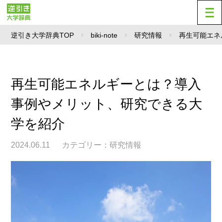
逆引き大学辞典TOP
biki-note
研究情報
再生可能エネ
再生可能エネルギーとは？導入
事例やメリット、研究できる大
学を紹介
2024.06.11
カテゴリー：
研究情報