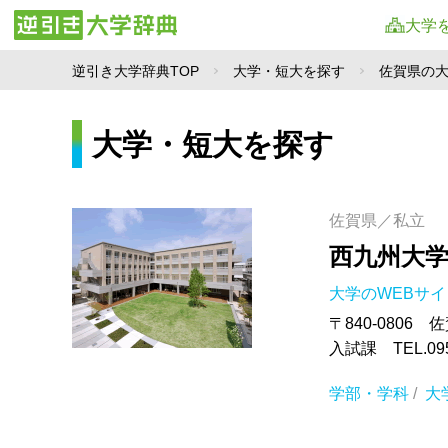
大学
逆引き大学辞典TOP
大学・短大を探す
佐賀県の
大学・短大を探す
佐賀県／私立
西九州大
大学のWEBサ
〒840-0806
入試課 TEL.095
学部・学科
/
大