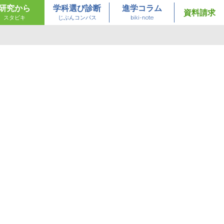
研究から
学科選び診断
進学コラム
資料請求
スタビキ
じぶんコンパス
biki-note