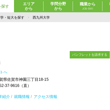
エリア
学問分野
職業から
を探す
から
から
JOB-BIKI
大学・短大を探す
西九州大学
パンフレットを請求する
学
イトへ
 佐賀県佐賀市神園三丁目18-15
2-37-9616（直）
学紹介
/
就職情報
/
アクセス情報