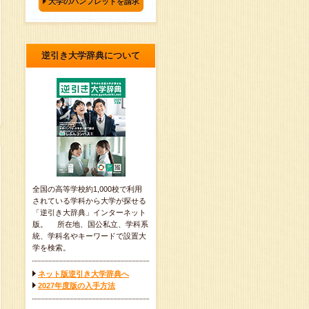
大学のパンフレットを請求
逆引き大学辞典について
全国の高等学校約1,000校で利用
されている学科から大学が探せる
「逆引き大辞典」インターネット
版。 所在地、国公私立、学科系
統、学科名やキーワードで設置大
学を検索。
ネット版逆引き大学辞典へ
2027年度版の入手方法