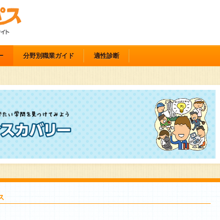
ー
分野別職業ガイド
適性診断
ス