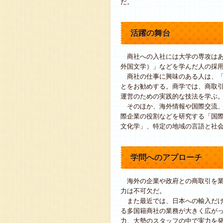
だ。
活躍の舞台
商社への入社には大学の専攻はあ
外国文学）」などを学んだ人の採
商社の仕事に興味のある人は、「
とをお勧めする。商学では、商取
運営のための実践的な技法を学ぶ
そのほか、海外情報や国際交流、
際企業の役割などを研究する「国
文化学」、特定の地域の言語と社
学問へのアプローチ
海外の企業や政府との商取引を業
力は不可欠だ。
また最近では、日本への輸入だけ
る多国籍商社の業務が大きく広が
力、大勢のスタッフの中で実力を