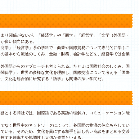
まり関係がないが、「経済学」や「商学」「経営学」「文学（外国語・
用が多い傾向にある。
商学」「経営学」系の学科で、商業や国際貿易について専門的に学ぶこ
引の基本から流通のしくみ、金融・財務、会計学などを、経営学では企業
。
外国語からのアプローチも考えられる。たとえば国際社会のしくみ、国
際関係学」、世界の多様な文化を理解し、国際交流について考える「国際
会、文化を総合的に研究する「語学」も関連の深い学問だ。
務とする商社では、国際語である英語の理解力、コミュニケーション能
でなく世界中のネットワークによって、各国間の物流の仲立ちをしてい
っている。そのため、文化を異にする相手と話し合い商談をまとめる交渉
発揮する統率力や協調性も大切な資質といえる。