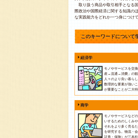
取り扱う商品や取引相手となる国
際政治や国際経済に関する知識の
な実践能力をどれか一つ身につけ
このキーワードについて
経済学
モノやサービスを交換
産→流通→消費」の観
人々のより良い暮らし
数理的な要素が強いこ
が重要なことが二大特
商学
モノやサービスなどの
いするためのしくみや
それをより多く売るた
を研究する。物流・会
証券・保険）が三本柱