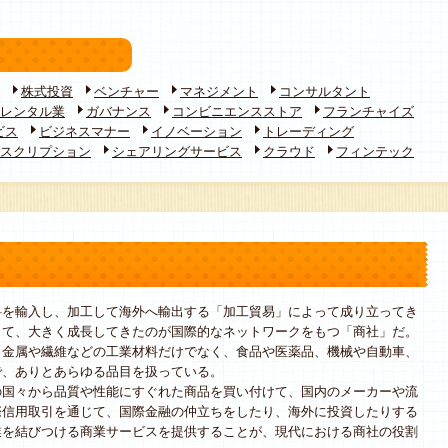
株式投資
ベンチャー
マネジメント
コンサルタント
レンタル業
ガバナンス
コンビニエンスストア
フランチャイズ
ビス
ビジネスマナー
イノベーション
トレーディング
スクリプション
シェアリングサービス
クラウド
フィンテック
を輸入し、加工して海外へ輸出する「加工貿易」によって成り立ってき
して、大きく成長してきたのが国際的なネットワークをもつ「商社」だ。
金属や繊維などの工業材料だけでなく、食品や医薬品、機械や自動車、
で、ありとあらゆる品目を扱っている。
国々から品質や性能にすぐれた商品を買い付けて、国内のメーカーや流
際信用取引を通じて、国際金融の仲立ちをしたり、海外に投資したりする
業を結びつける商業サービスを提供することが、現代における商社の役割