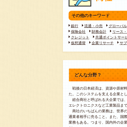
その他のキーワード
銀行
流通・小売
グローバル
保険会社
財務会計
リース・
クレジット
共通ポイントサー
仮想通貨
企業リサーチ
サブ
どんな分野？
戦後の日本経済は、資源や原材料
た。このシステムを支える企業と
総合商社と呼ばれる大企業では、
エレクトロニクスなど工業製品ま
商社のいちばんの業務は、世界の
通業者相手に売ること。また、国
業務もある。つまり、国内外の企