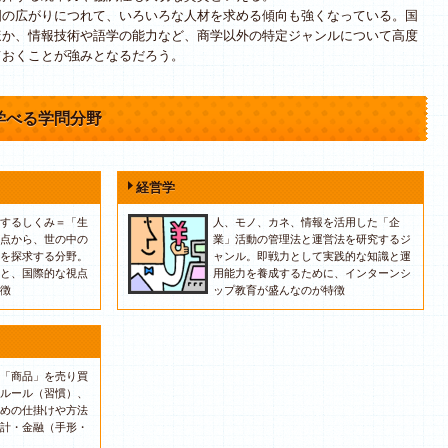
の広がりにつれて、いろいろな人材を求める傾向も強くなっている。国
ほか、情報技術や語学の能力など、商学以外の特定ジャンルについて高度
ておくことが強みとなるだろう。
学べる学問分野
経営学
するしくみ＝「生
人、モノ、カネ、情報を活用した「企
点から、世の中の
業」活動の管理法と運営法を研究するジ
を探求する分野。
ャンル。即戦力として実践的な知識と運
と、国際的な視点
用能力を養成するために、インターンシ
徴
ップ教育が盛んなのが特徴
「商品」を売り買
ルール（習慣）、
めの仕掛けや方法
計・金融（手形・