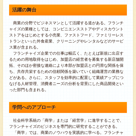
活躍の舞台
商業の分野でビジネスマンとして活躍する道がある。フランチ
ャイズの業種としては、コンビニエンスストアやディスカウント
ストアをはじめとする小売業、ファストフード、ファミリーレス
トランといった外食産業、クリーニングやレンタルなどのサービ
ス業が含まれる。
フランチャイズ企業での仕事は幅広く、たとえば新規に出店す
るための用地取得をはじめ、加盟店の経営者を募集する新店舗開
拓、そのほか密接な連絡により本部が加盟店との円滑な関係を保
ち、共存共栄するための信頼関係を築いていく組織運営の業務な
どがある。さらに、スタッフを効率的に配置して業績アップにつ
なげる人材管理、消費者ニーズの分析を背景にした商品開発とい
った部門も含まれる。
学問へのアプローチ
社会科学系統の「商学」または「経営学」に進学することで、
フランチャイズのビジネスを専門的に研究することができる。
「商学」では、商業のノウハウを実践的に学べる。フランチャ