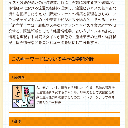
イズと関連が深いのが流通業、特に小売業に関する学問領域だ。
市場経済における流通の役割を理解し、流通ビジネスの基本的な
流れを把握したうえで、販売システムの構築と管理をはじめ、フ
ランチャイズを含めた小売業のビジネスを総合的に学べる。また
「経営学」では、組織や人事などフランチャイズ企業の経営を研
究する。関連領域として「経営情報学」というジャンルもある。
情報を重視する研究スタイルが特徴で、流通業界の組織や経営状
況、販売情報などをコンピュータを駆使して分析する。
このキーワードについて学べる学問分野
経営学
人、モノ、カネ、情報を活用した「企業」活動の管理法
と運営法を研究するジャンル。即戦力として実践的な知
識と運用能力を養成するために、インターンシップ教育
が盛んなのが特徴
商学