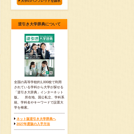
大学のパンフレットを請求
逆引き大学辞典について
全国の高等学校約1,000校で利用
されている学科から大学が探せる
「逆引き大辞典」インターネット
版。 所在地、国公私立、学科系
統、学科名やキーワードで設置大
学を検索。
ネット版逆引き大学辞典へ
2027年度版の入手方法