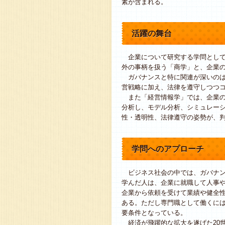
素が含まれる。
活躍の舞台
企業について研究する学問として
外の事柄を扱う「商学」と、企業
ガバナンスと特に関連が深いのは
営戦略に加え、法律を遵守しつつ
また「経営情報学」では、企業の
分析し、モデル分析、シミュレー
性・透明性、法律遵守の姿勢が、
学問へのアプローチ
ビジネス社会の中では、ガバナン
学んだ人は、企業に就職して人事
企業から依頼を受けて業績や健全
ある。ただし専門職として働くには
要条件となっている。
経済が飛躍的な拡大を遂げた20