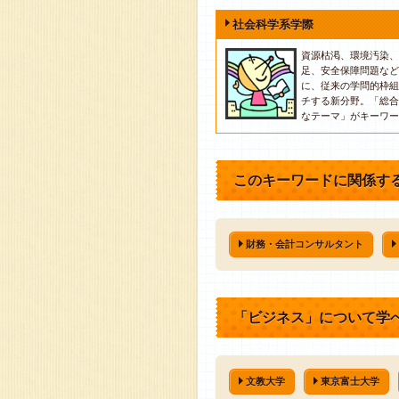
社会科学系学際
資源枯渇、環境汚染、
足、安全保障問題など
に、従来の学問的枠組
チする新分野。「総合
なテーマ」がキーワー
このキーワードに関係す
財務・会計コンサルタント
「ビジネス」について学
文教大学
東京富士大学