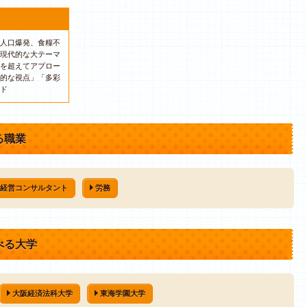
人口爆発、食糧不
現代的な大テーマ
を超えてアプロー
的な視点」「多彩
ド
る職業
経営コンサルタント
労務
べる大学
大阪経済法科大学
東海学園大学