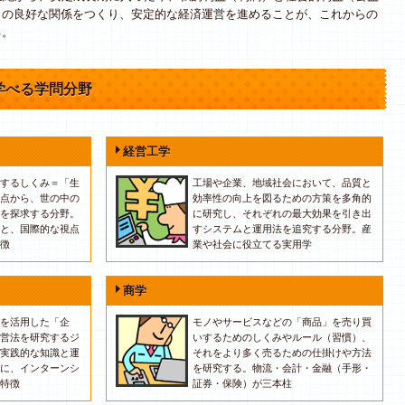
との良好な関係をつくり、安定的な経済運営を進めることが、これからの
る。
学べる学問分野
経営工学
するしくみ＝「生
工場や企業、地域社会において、品質と
点から、世の中の
効率性の向上を図るための方策を多角的
を探求する分野。
に研究し、それぞれの最大効果を引き出
と、国際的な視点
すシステムと運用法を追究する分野。産
徴
業や社会に役立てる実用学
商学
を活用した「企
モノやサービスなどの「商品」を売り買
営法を研究するジ
いするためのしくみやルール（習慣）、
実践的な知識と運
それをより多く売るための仕掛けや方法
に、インターンシ
を研究する。物流・会計・金融（手形・
特徴
証券・保険）が三本柱