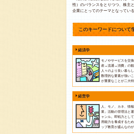
性）のバランスをとりつつ、株主
企業にとってのテーマとなってい
このキーワードについて
経済学
モノやサービスを交換
産→流通→消費」の観
人々のより良い暮らし
数理的な要素が強いこ
が重要なことが二大特
経営学
人、モノ、カネ、情報
業」活動の管理法と運
ャンル。即戦力として
用能力を養成するため
ップ教育が盛んなのが