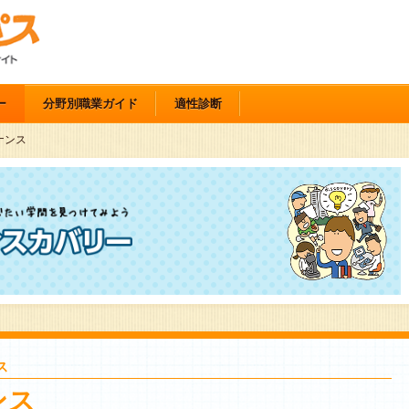
ー
分野別職業ガイド
適性診断
ナンス
ス
ンス