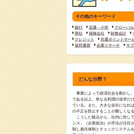
その他のキーワード
銀行
流通・小売
グローバル
商社
保険会社
財務会計
クレジット
共通ポイントサー
仮想通貨
企業リサーチ
サブ
どんな分野？
事業によって経済社会を動かし、
である以上、単なる利潤の追求だ
ている。また、大きな会社になれ
の不正を防止することが難しくな
こうした観点から、社内に対して
ンス」（企業統治）の手法が注目
制し責任体制とチェックシステム