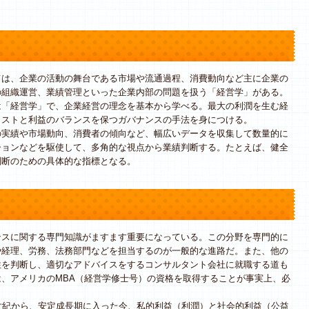
は、企業の活動の舞台である市場や流通過程、消費動向など主に企業の
の組織運営、業績管理といった企業内部の問題を扱う「経営学」がある。
「経営学」で、企業経営の理念を基本から学べる。最大の利潤を生む経
コストと利益のバランスを保つガバナンスの手法を身につける。
実績や市場動向、消費者の傾向など、幅広いデータを収集して数量的に
ションなどを駆使して、多角的な視点から業績判断する。たとえば、健全
判断のための具体的な指標となる。
スに関する専門知識がますます重要になっている。この分野を専門的に
や経理、労務、法務部門などを担当するのが一般的な進路だ。また、他の
性を判断し、適切なアドバイスをするコンサルタント会社に就職する道も
、アメリカのMBA（経営学修士号）の資格を取得することが事実上、必
世紀から、安定成長期に入った今、私的利益（利潤）と社会的利益（公益