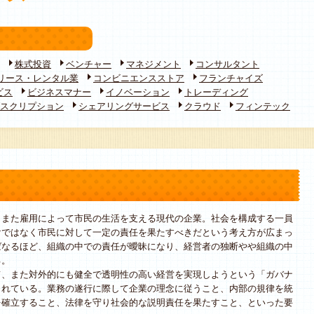
株式投資
ベンチャー
マネジメント
コンサルタント
リース・レンタル業
コンビニエンスストア
フランチャイズ
ビス
ビジネスマナー
イノベーション
トレーディング
スクリプション
シェアリングサービス
クラウド
フィンテック
また雇用によって市民の生活を支える現代の企業。社会を構成する一員
けではなく市民に対して一定の責任を果たすべきだという考え方が広まっ
ばなるほど、組織の中での責任が曖昧になり、経営者の独断やや組織の中
る。
、また対外的にも健全で透明性の高い経営を実現しようという「ガバナ
されている。業務の遂行に際して企業の理念に従うこと、内部の規律を統
を確立すること、法律を守り社会的な説明責任を果たすこと、といった要