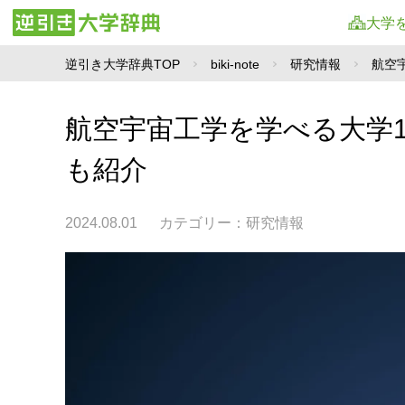
大学
逆引き大学辞典TOP
biki-note
研究情報
航空
航空宇宙工学を学べる大学
も紹介
2024.08.01
カテゴリー：
研究情報