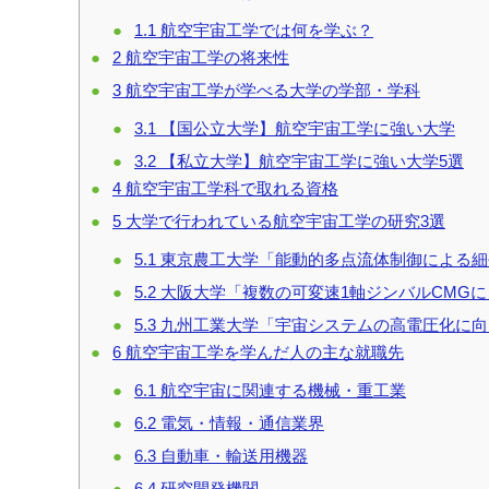
1.1
航空宇宙工学では何を学ぶ？
2
航空宇宙工学の将来性
3
航空宇宙工学が学べる大学の学部・学科
3.1
【国公立大学】航空宇宙工学に強い大学
3.2
【私立大学】航空宇宙工学に強い大学5選
4
航空宇宙工学科で取れる資格
5
大学で行われている航空宇宙工学の研究3選
5.1
東京農工大学「能動的多点流体制御による細
5.2
大阪大学「複数の可変速1軸ジンバルCMG
5.3
九州工業大学「宇宙システムの高電圧化に向
6
航空宇宙工学を学んだ人の主な就職先
6.1
航空宇宙に関連する機械・重工業
6.2
電気・情報・通信業界
6.3
自動車・輸送用機器
6.4
研究開発機関