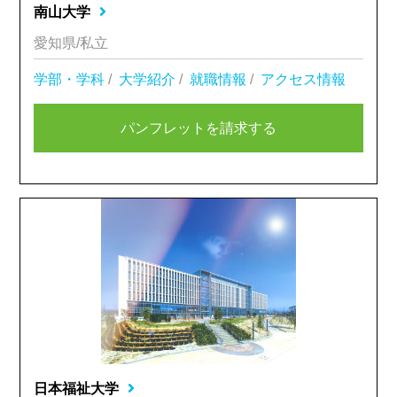
南山大学
愛知県/私立
学部・学科
/
大学紹介
/
就職情報
/
アクセス情報
パンフレットを請求する
日本福祉大学