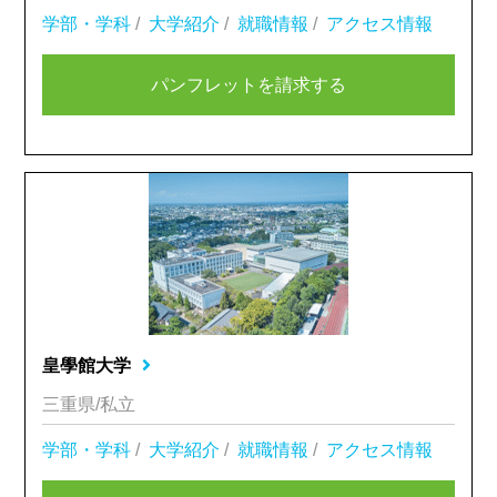
学部・学科
/
大学紹介
/
就職情報
/
アクセス情報
パンフレットを請求する
皇學館大学
三重県/私立
学部・学科
/
大学紹介
/
就職情報
/
アクセス情報