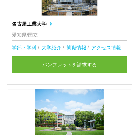
名古屋工業大学
愛知県/国立
学部・学科
/
大学紹介
/
就職情報
/
アクセス情報
パンフレットを請求する