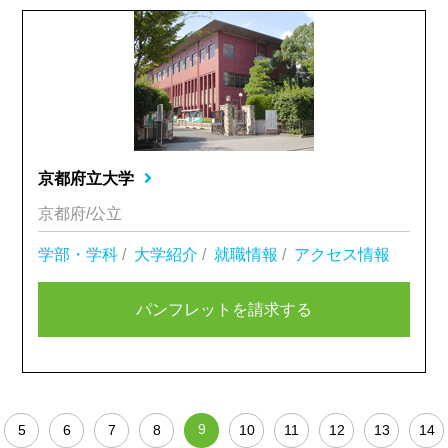
京都府立大学
京都府/公立
学部・学科
/
大学紹介
/
就職情報
/
アクセス情報
パンフレットを請求する
9
5
6
7
8
10
11
12
13
14