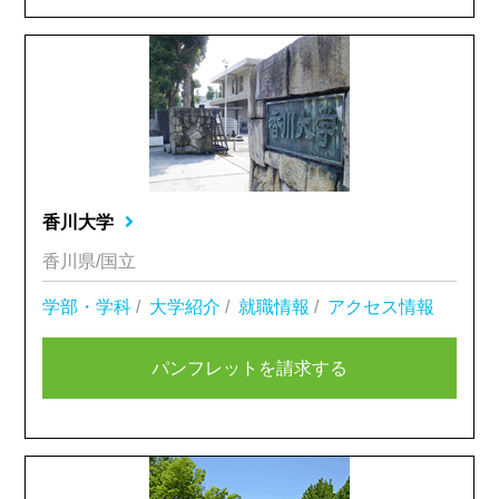
香川大学
香川県/国立
学部・学科
/
大学紹介
/
就職情報
/
アクセス情報
パンフレットを請求する