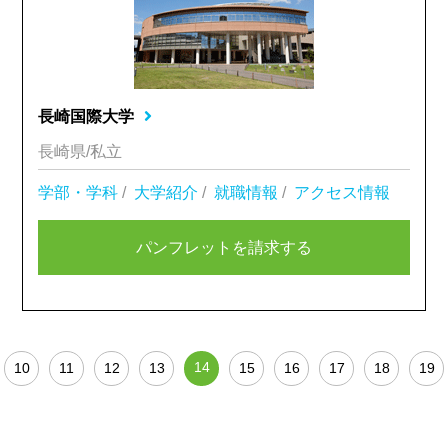
長崎国際大学
長崎県/私立
学部・学科
/
大学紹介
/
就職情報
/
アクセス情報
パンフレットを請求する
14
10
11
12
13
15
16
17
18
19