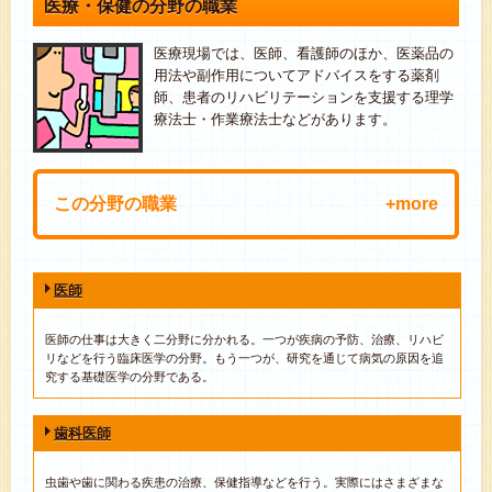
医療・保健の分野の職業
医療現場では、医師、看護師のほか、医薬品の
用法や副作用についてアドバイスをする薬剤
師、患者のリハビリテーションを支援する理学
療法士・作業療法士などがあります。
この分野の職業
医師
歯科医師
薬剤師
歯科衛生士
歯科技工士
MR（医薬情報担当者）
理学療法士
医師
助産師
柔道整復師・整体師
臨床検査技師
医師の仕事は大きく二分野に分かれる。一つが疾病の予防、治療、リハビ
リなどを行う臨床医学の分野。もう一つが、研究を通じて病気の原因を追
看護師
獣医師
究する基礎医学の分野である。
歯科医師
虫歯や歯に関わる疾患の治療、保健指導などを行う。実際にはさまざまな