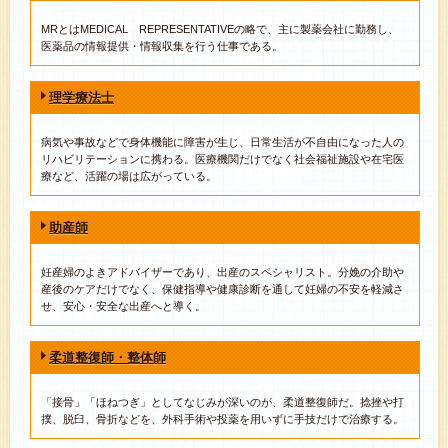
MRとはMEDICAL REPRESENTATIVEの略で、主に製薬会社に勤務し、
医薬品の情報提供・情報収集を行う仕事である。
理学療法士
病気や事故などで身体機能に障害が生じ、日常生活が不自由になった人の
リハビリテーションに携わる。医療機関だけでなく社会福祉施設や在宅医
療など、活躍の場は広がっている。
助産師
妊産婦のよきアドバイザーであり、出産のスペシャリスト。分娩の介助や
産後のケアだけでなく、保健指導や健康診断を通して妊婦の不安を軽減さ
せ、安心・安全な出産へと導く。
柔道整復師・整体師
「接骨」「ほねつぎ」としてなじみが深いのが、柔道整復師だ。捻挫や打
撲、脱臼、骨折などを、外科手術や投薬を用いずに手技だけで治療する。