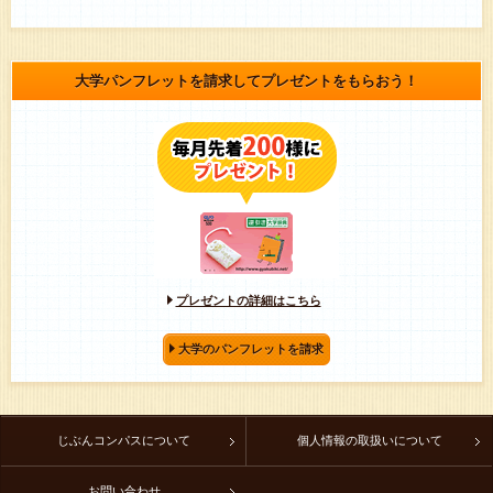
社会福祉の分野
公務の分野
事務の分野
大学パンフレットを請求してプレゼントをもらおう！
販売・サービスの分野
マスコミ・ジャーナリズムの分野
芸術・デザインの分野
衛生関連の分野
国際・語学の分野
プレゼントの詳細はこちら
大学のパンフレットを請求
じぶんコンパスについて
個人情報の取扱いについて
お問い合わせ