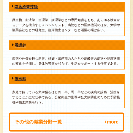
臨床検査技師
微生物、血液学、生理学、病理学などの専門知識をもち、あらゆる検査か
らデータを検出するスペシャリスト。病院などの医療機関のほか、大学や
製薬会社などの研究室、臨床検査センターなど活躍の場は広い。
看護師
疾病や外傷を持つ患者、妊娠・出産期の人たちや高齢者の病状や健康状態
の変化を予測し、身体的苦痛を和らげ、生活をサポートする仕事である。
獣医師
家庭で飼っている犬や猫をはじめ、牛、馬、羊などの疾病の診察・治療を
することが主な仕事である。公衆衛生の指導や狂犬病防止のために予防接
種や検査業務も行う。
その他の職業分野一覧
技術・技能的分野
専門的分野
教育の分野