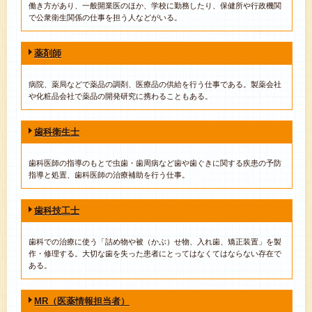
働き方があり、一般開業医のほか、学校に勤務したり、保健所や行政機関
で公衆衛生関係の仕事を担う人などがいる。
薬剤師
病院、薬局などで薬品の調剤、医療品の供給を行う仕事である。製薬会社
や化粧品会社で薬品の開発研究に携わることもある。
歯科衛生士
歯科医師の指導のもとで虫歯・歯周病など歯や歯ぐきに関する疾患の予防
指導と処置、歯科医師の治療補助を行う仕事。
歯科技工士
歯科での治療に使う「詰め物や被（かぶ）せ物、入れ歯、矯正装置」を製
作・修理する。大切な歯を失った患者にとってはなくてはならない存在で
ある。
MR（医薬情報担当者）