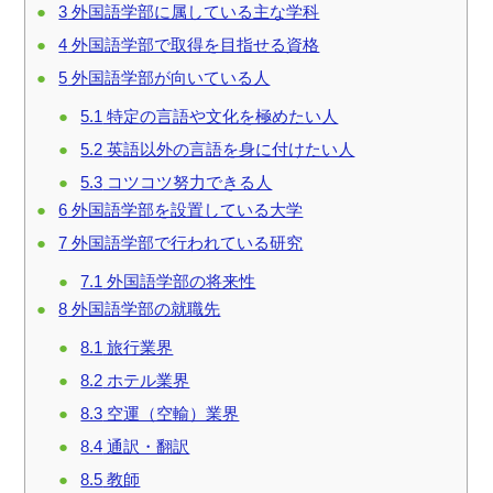
3
外国語学部に属している主な学科
4
外国語学部で取得を目指せる資格
5
外国語学部が向いている人
5.1
特定の言語や文化を極めたい人
5.2
英語以外の言語を身に付けたい人
5.3
コツコツ努力できる人
6
外国語学部を設置している大学
7
外国語学部で行われている研究
7.1
外国語学部の将来性
8
外国語学部の就職先
8.1
旅行業界
8.2
ホテル業界
8.3
空運（空輸）業界
8.4
通訳・翻訳
8.5
教師