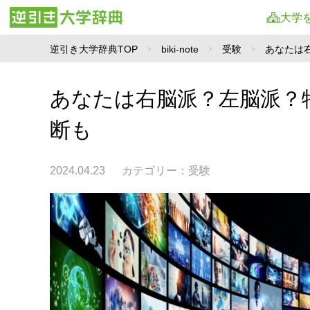
大学
逆引き大学辞典TOP
biki-note
受験
あなたは
あなたは右脳派？左脳派？
断も
2024.04.23
カテゴリー：
受験