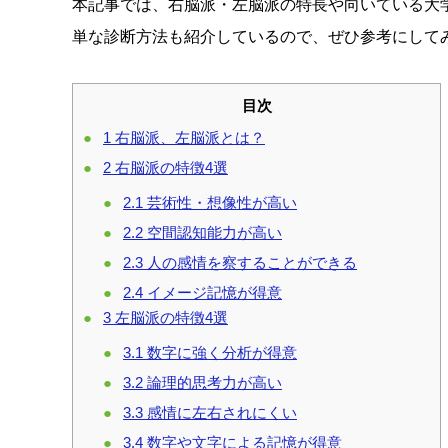
本記事では、右脳派・左脳派の特長や向いている大
単な診断方法も紹介しているので、ぜひ参考にして
目次
1
右脳派、左脳派とは？
2
右脳派の特徴4選
2.1
芸術性・想像性が高い
2.2
空間認知能力が高い
2.3
人の感情を察することができる
2.4
イメージ記憶が得意
3
左脳派の特徴4選
3.1
数字に強く分析が得意
3.2
論理的思考力が高い
3.3
感情に左右されにくい
3.4
数字や文字による記憶が得意