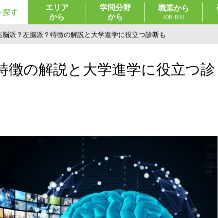
エリア
学問分野
職業から
を探す
から
から
JOB-BIKI
右脳派？左脳派？特徴の解説と大学進学に役立つ診断も
特徴の解説と大学進学に役立つ診