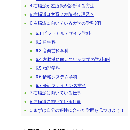
4
右脳派か左脳派か診断する方法
5
右脳派は文系？左脳派は理系？
6
右脳派に向いている大学の学科3例
6.1
ビジュアルデザイン学科
6.2
哲学科
6.3
音楽芸術学科
6.4
左脳派に向いている大学の学科3例
6.5
物理学科
6.6
情報システム学科
6.7
会計ファイナンス学科
7
右脳派に向いている仕事
8
左脳派に向いている仕事
9
まずは自分の適性に合った学問を見つけよう！